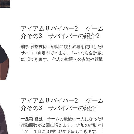
ーマさんとメロンブックスさん、そしてAmazon
で販...
アイアムサバイバー2 ゲーム紹
介その3 サバイバーの紹介2
刑事 射撃技術：戦闘に銃系武器を使用した時、
サイコロ判定ができます。4～6なら合計威力値
に+2できます。 他人の戦闘への参戦や襲撃、救
援者への攻撃など夜襲時にも使えます。 エステ
ティシャン ゴッドハンド：サバイバー１人の既
に使い終わった「一度きり」の特性を回復しま
す。一度き...
アイアムサバイバー2 ゲーム紹
介その3 サバイバーの紹介1
一匹狼 孤独：チームの最後の一人になった時、
行動回数が２回に増えます。 追加の行動と併用
して、１日に３回行動する事もできます。 アイ