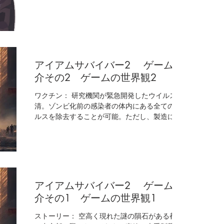
ドル 負けないキ☆モ☆チ：任意の男性サバイバ
ーが探索や敵に遭遇した時サイコロ判定ができま
す。...
アイアムサバイバー2 ゲーム紹
介その2 ゲームの世界観2
ワクチン： 研究機関が緊急開発したウイルス血
清。ゾンビ化前の感染者の体内にある全てのウイ
ルスを除去することが可能。ただし、製造に必要
な原料が希少で、製造可能な設備も少ない為、量
産化は非常に困難。そのほとんどが権力者たちに
占有されていて、隔離区域内に出回るのは極めて
少数のみ。...
アイアムサバイバー2 ゲーム紹
介その1 ゲームの世界観1
ストーリー： 空高く現れた謎の隕石がある都市