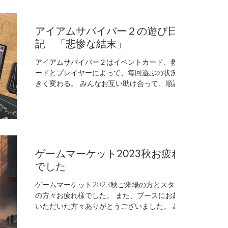
アイアムサバイバー２の遊び日
記 「悲惨な結末」
アイアムサバイバー２はイベントカード、救援カ
ードとプレイヤーによって、毎回遊ぶの状況は大
きく変わる。 みんなお互い助け合って、順調に
サバイバーを逃させ、最後全員高得点で勝負を決
めることもあるけど、 今時のゾンビドラマと映
画みたいにバッドエンドになることもよくあ
る。...
ゲームマーケット2023秋お疲れ様
でした
ゲームマーケット2023秋ご来場の方とスタッフ
の方々お疲れ様でした。 また、ブースにお越し
いただいた方々ありがとうございました。 みん
なのおかげで新作の「アイアムサバイバー２」が
大変ご好評いただきました。 これからはボドゲ