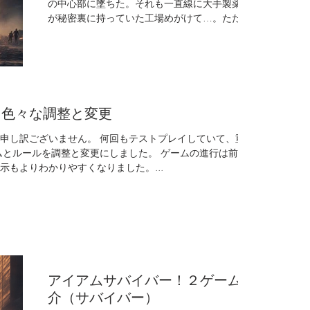
の中心部に墜ちた。それも一直線に大手製薬会社
が秘密裏に持っていた工場めがけて…。ただ幸か
不幸か死傷者は出なかった。しかし、それからわ
ずか数日、街では襲撃や人食いといった奇怪な事
件が多発し始めていた。人々がまだ状況を正しく
理解する前...
 色々な調整と変更
申し訳ございません。 何回もテストプレイしていて、重大
ムとルールを調整と変更にしました。 ゲームの進行は前より
もよりわかりやすくなりました。...
アイアムサバイバー！２ゲーム紹
介（サバイバー）