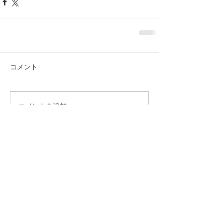
コメント
コメントを追加…
WHITE CUBE
TEL：
080-5969-5328
https://www.whitecubejp.com
MAIL
：
whitecubejp@gmail.com
このウェブサイトのすべてのデータはボードゲ
ーム会社ホワイトキューブのもの、無断使用・