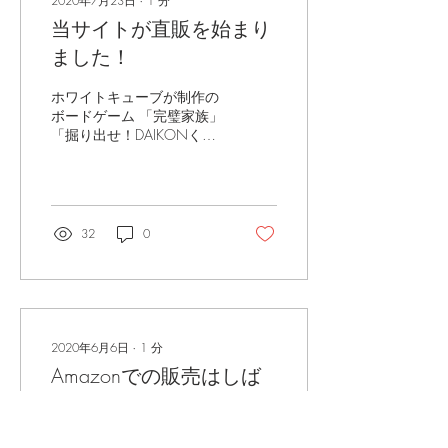
2020年7月23日
∙
1
分
当サイトが直販を始まり
ました！
ホワイトキューブが制作の
ボードゲーム 「完璧家族」
「掘り出せ！DAIKONく
ん」「アイアムサバイバ
ー！」「悪党どもの宴」 が
公式サイトで直販を始まり
ました。 ご購入は公式サイ
トのSHOP直販ページでお
32
0
願いします。
2020年6月6日
∙
1
分
Amazonでの販売はしば
らく停止
ホワイトキューブの商品は